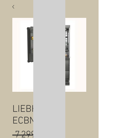
LIEBHERR -
ECBNe8871
Prix
 7 299,00 € 