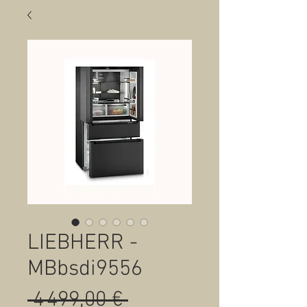
LIEBHERR -
MBbsdi9556
Prix
 4 499,00 € 