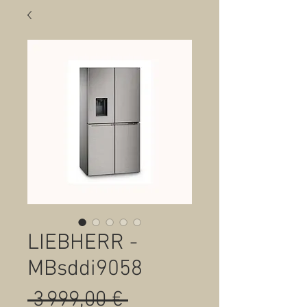
LIEBHERR -
MBsddi9058
Prix
 3 999,00 € 