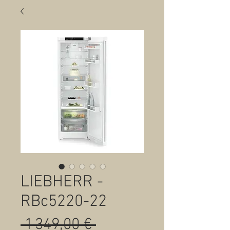
LIEBHERR -
RBc5220-22
Prix
 1 349,00 € 